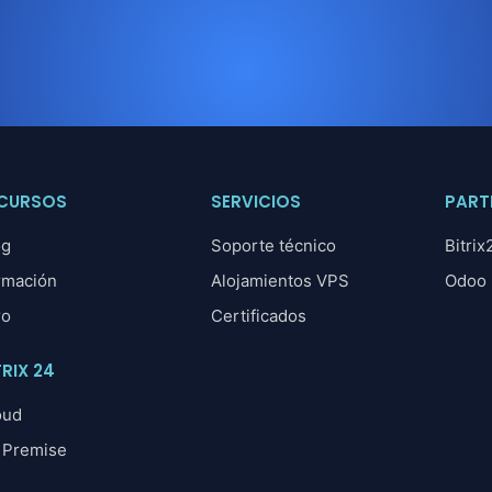
CURSOS
SERVICIOS
PART
og
Soporte técnico
Bitrix
rmación
Alojamientos VPS
Odoo
ro
Certificados
TRIX 24
oud
 Premise